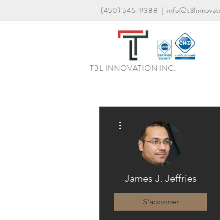
(450) 545-9388
|
info@t3linnovat
T3L INNOVATION INC.
Plus d'actions
James J. Jeffries
S'abonner