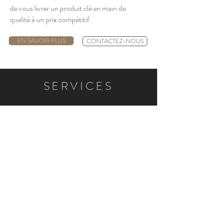
de vous livrer un produit
clé en main
de
qualité à un prix compétitif.
EN SAVOIR PLUS
CONTACTEZ-NOUS
SERVICES