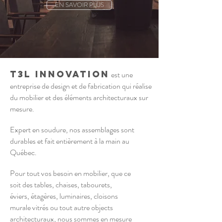
EN SAVOIR PLUS
T3L Innovation
est une
entreprise de design et de fabrication qui réalise
du mobilier et des éléments architecturaux sur
mesure.
Expert en soudure, nos assemblages sont
durables
et fait
entièrement à la main au
Québec.
Pour tout vos besoin en mobilier, que ce
soit des tables, chaises, tabourets,
éviers, étagères, luminaires, cloisons
murale vitrés ou tout autre
objects
architecturaux, nous sommes
en mesure